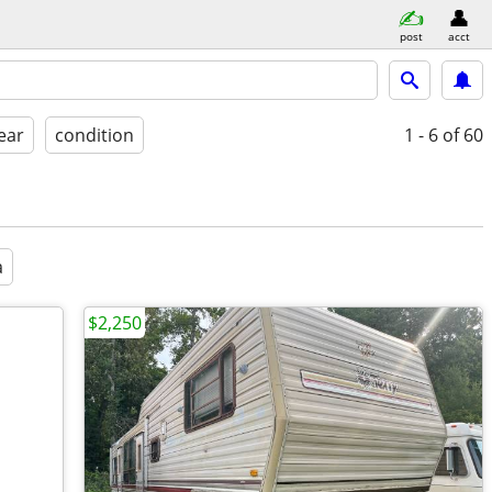
post
acct
ear
condition
1 - 6
of 60
a
$2,250