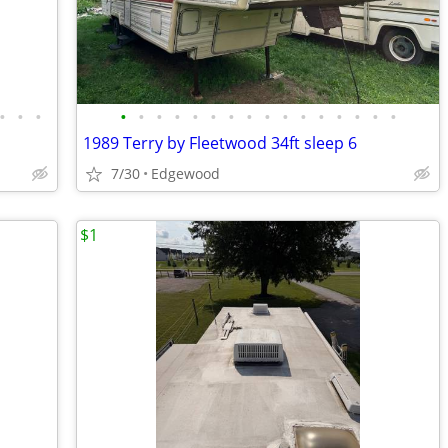
•
•
•
•
•
•
•
•
•
•
•
•
•
•
•
•
•
•
•
1989 Terry by Fleetwood 34ft sleep 6
7/30
Edgewood
$1