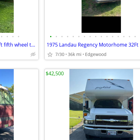
•
•
•
•
•
•
•
•
•
•
•
•
•
•
•
•
•
•
•
•
2000 Catalina by Coachman 29ft fifth wheel trailer
1975 Landau Regency Motorhome 32Ft
7/30
36k mi
Edgewood
$42,500