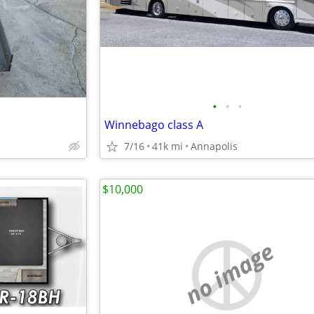
•
•
•
Winnebago class A
7/16
41k mi
Annapolis
$10,000
no image