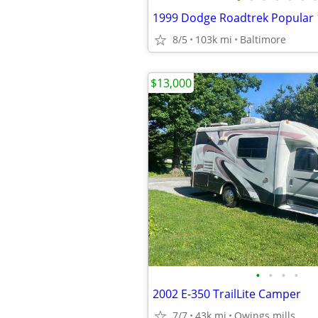
8/5
103k mi
Baltimore
$13,000
•
•
•
•
2002 E-350 TrailLite Camper
7/7
43k mi
Owings mills