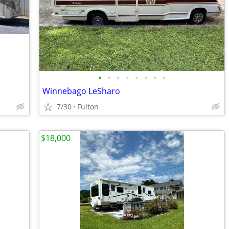
•
•
•
•
•
•
•
•
Winnebago LeSharo
7/30
Fulton
$18,000