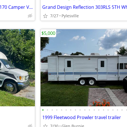
1999 Dodge Roadtrek Popular 170 Camper Van – 102,600 Miles – Non-Runni
Grand Design Reflection 303RLS 5TH W
7/27
Pylesville
$5,000
•
•
•
•
•
•
•
•
•
•
•
•
•
•
•
•
•
•
1999 Fleetwood Prowler travel trailer
7/30
Glen Burnie