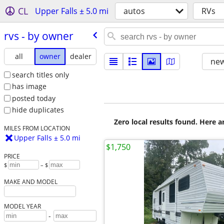
CL
Upper Falls ± 5.0 mi
autos
RVs
rvs - by owner
all
owner
dealer
new
search titles only
has image
posted today
hide duplicates
Zero local results found. Here 
MILES FROM LOCATION
Upper Falls ± 5.0 mi
$1,750
PRICE
$
– $
MAKE AND MODEL
MODEL YEAR
-