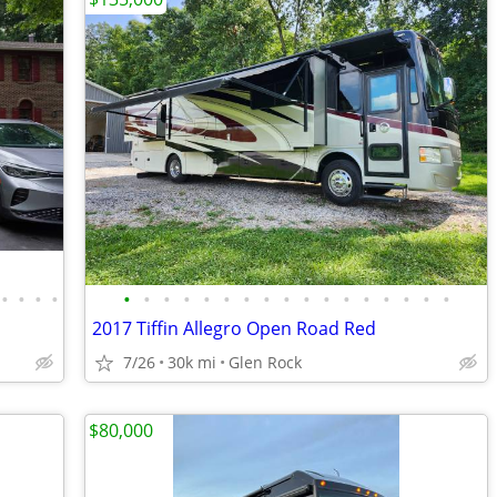
•
•
•
•
•
•
•
•
•
•
•
•
•
•
•
•
•
•
•
•
•
2017 Tiffin Allegro Open Road Red
7/26
30k mi
Glen Rock
$80,000