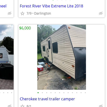
heel
Forest River Vibe Extreme Lite 2018
7/9
Darlington
$6,000
•
•
•
•
•
•
•
•
•
•
•
•
•
•
•
•
Cherokee travel trailer camper
8/1