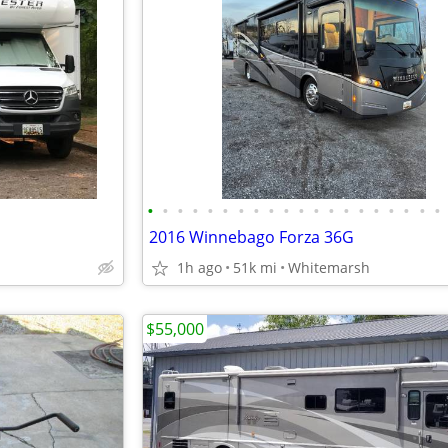
•
•
•
•
•
•
•
•
•
•
•
•
•
•
•
•
•
•
•
•
2016 Winnebago Forza 36G
1h ago
51k mi
Whitemarsh
$55,000