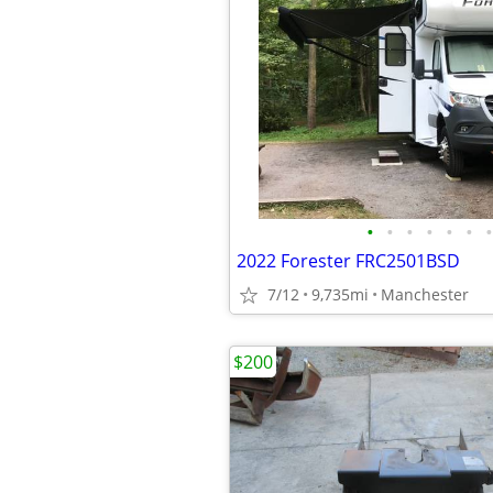
•
•
•
•
•
•
•
2022 Forester FRC2501BSD
7/12
9,735mi
Manchester
$200