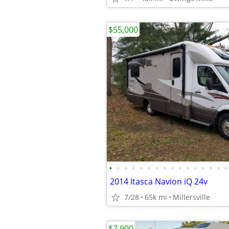
$55,000
•
•
•
•
•
•
•
•
•
•
•
•
•
•
•
•
2014 Itasca Navion iQ 24v
7/28
65k mi
Millersville
$7,900