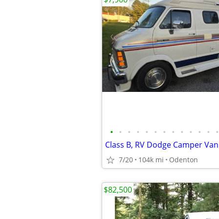
•
•
•
•
•
•
•
•
•
•
•
•
•
7/20
104k mi
Odenton
$82,500