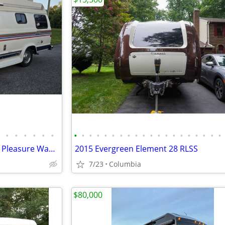
•
•
•
•
•
•
•
•
•
•
•
•
•
•
•
•
•
•
•
•
•
•
•
•
•
•
Class B, RV Dodge Camper Van Pleasure Way, Camper '93
2015 Evergreen Element 28 RLSS
7/23
Columbia
$80,000