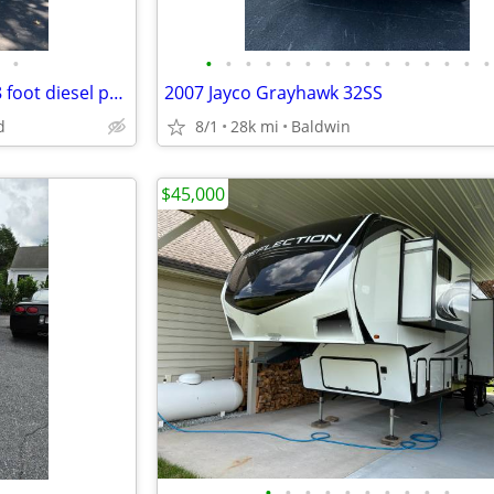
•
•
•
•
•
•
•
•
•
•
•
•
•
•
•
•
Holiday Rambler Endeavor – 38 foot diesel pusher
2007 Jayco Grayhawk 32SS
d
8/1
28k mi
Baldwin
$45,000
•
•
•
•
•
•
•
•
•
•