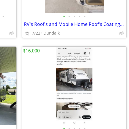
•
•
•
•
•
•
RV's Roof's and Mobile Home Roof's Coatings by M&W
7/22
Dundalk
$16,000
•
•
•
•
•