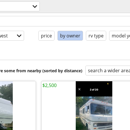
est
price
by owner
rv type
model y
search a wider are
are some from nearby (sorted by distance)
$2,500