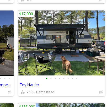
$17,000
•
•
•
•
•
•
•
•
•
•
•
Coachman Freedom Express 32 ft RV camper 2018 (pre Covid built)
Toy Hauler
7/30
Hampstead
$135,000