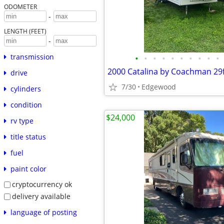
ODOMETER
-
LENGTH (FEET)
-
transmission
•
•
•
•
•
•
•
•
•
•
drive
7/30
Edgewood
cylinders
condition
$24,000
rv type
title status
fuel
paint color
cryptocurrency ok
delivery available
language of posting