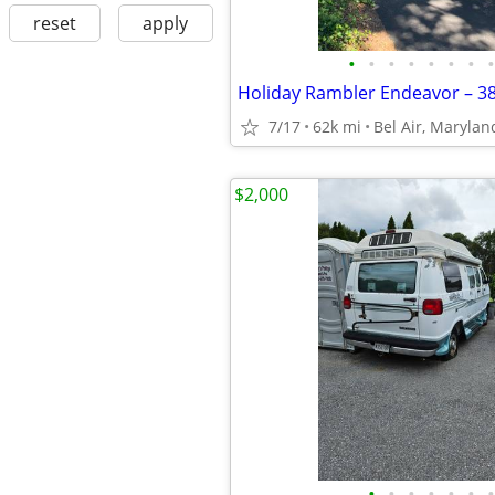
reset
apply
•
•
•
•
•
•
•
•
7/17
62k mi
Bel Air, Marylan
$2,000
•
•
•
•
•
•
•